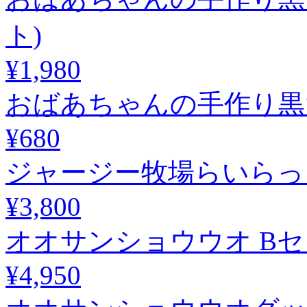
ト)
¥1,980
おばあちゃんの手作り黒
¥680
ジャージー牧場らいらっ
¥3,800
オオサンショウウオ B
¥4,950