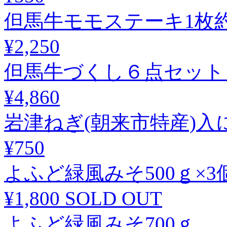
但馬牛モモステーキ1枚約
¥2,250
但馬牛づくし６点セット
¥4,860
岩津ねぎ(朝来市特産)入
¥750
よふど緑風みそ500ｇ×3
¥1,800
SOLD OUT
よふど緑風みそ700ｇ