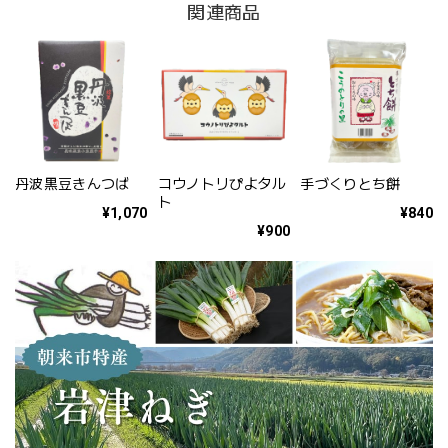
関連商品
丹波黒豆きんつば
コウノトリぴよタル
手づくりとち餅
ト
¥1,070
¥840
¥900