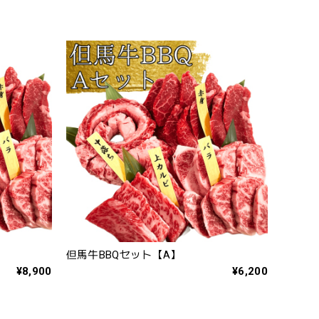
但馬牛BBQセット【A】
¥8,900
¥6,200