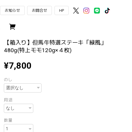
お知らせ
お問合せ
HP
【箱入り】但馬牛特選ステーキ「緑風」
480g(特上モモ120g×４枚)
¥7,800
のし
用途
数量