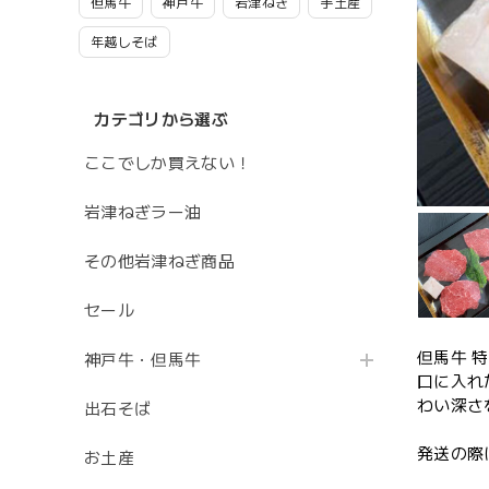
但馬牛
神戸牛
岩津ねぎ
手土産
年越しそば
カテゴリから選ぶ
ここでしか買えない！
岩津ねぎラー油
その他岩津ねぎ商品
セール
但馬牛 
神戸牛・但馬牛
口に入れ
わい深さ
出石そば
発送の際
お土産