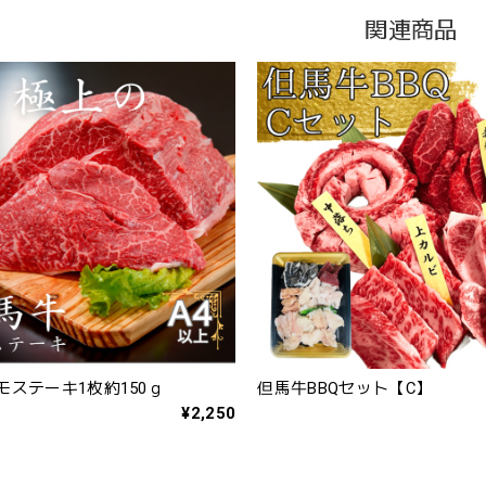
関連商品
モステーキ1枚約150ｇ
但馬牛BBQセット【C】
¥2,250