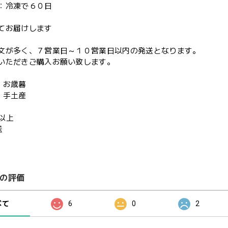
：冷凍で６０日
てお届けします
文が多く、７営業日～１０営業日以内の発送となります。
ただきご購入お願い致します。
・お歳暮
・手土産
円以上
送
の評価
べて
6
0
2