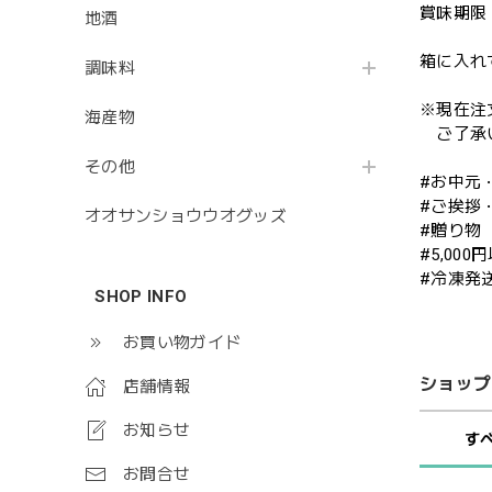
賞味期限
地酒
箱に入れ
調味料
※現在注
海産物
ご了承い
その他
#お中元
#ご挨拶
オオサンショウウオグッズ
#贈り物
#5,000
#冷凍発
SHOP INFO
お買い物ガイド
ショップ
店舗情報
お知らせ
す
お問合せ