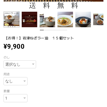
【お得！】岩津ねぎラー油 １５個セット
¥9,900
のし
用途
数量