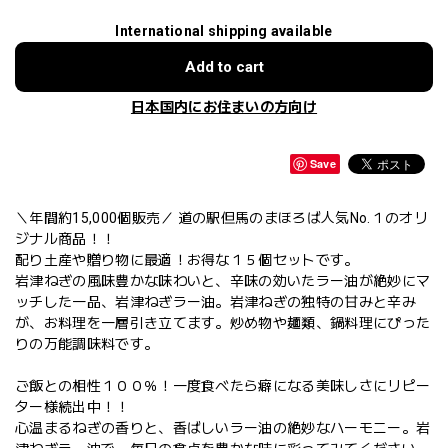
International shipping available
Add to cart
日本国内にお住まいの方向け
Save
＼年間約15,000個販売／ 道の駅但馬のまほろば人気No.１のオリ
ジナル商品！！
配り土産や贈り物に最適！お得な１５個セットです。
岩津ねぎの風味豊かな味わいと、辛味の効いたラー油が絶妙にマ
ッチした一品、岩津ねぎラー油。岩津ねぎの独特の甘みと辛み
が、お料理を一層引き立てます。炒め物や麺類、鍋料理にぴった
りの万能調味料です。
ご飯との相性１００％！一度食べたら癖になる美味しさにリピー
ター様続出中！！
心温まるねぎの香りと、香ばしいラー油の絶妙なハーモニー。岩