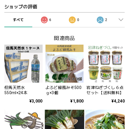
ショップの評価
すべて
6
0
2
関連商品
但馬天然水
よふど緑風みそ500
岩津ねぎづくし６点
550ml×24本
ｇ×3個
セット【送料無料】
¥3,000
¥1,800
¥4,240