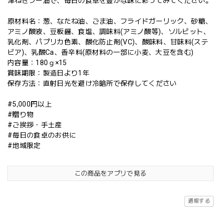
津ねぎラー油で、毎日の食卓を豊かな味に彩ってみてください。
原材料名：葱、なたね油、ごま油、フライドガーリック、砂糖、
アミノ酸液、豆板醤、食塩、調味料(アミノ酸等)、ソルビット、
乳化剤、パプリカ色素、酸化防止剤(VC)、酸味料、甘味料(ステ
ビア)、乳酸Ca、香辛料(原材料の一部に小麦、大豆を含む)
内容量：180ｇ×15
賞味期限：製造日より1年
保存方法：直射日光を避け冷暗所で保存してください
#5,000円以上
#贈り物
#ご挨拶・手土産
#毎日の食卓のお供に
#地域限定
この商品をアプリで見る
通報する