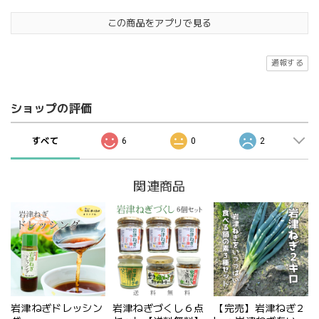
この商品をアプリで見る
通報する
ショップの評価
すべて
6
0
2
関連商品
岩津ねぎドレッシン
岩津ねぎづくし６点
【完売】岩津ねぎ２