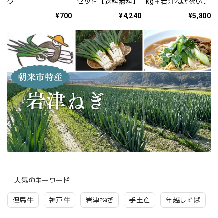
グ
セット【送料無料】
kg＋岩津ねぎをいっ
ぱい食べる鍋の素セ
¥700
¥4,240
¥5,800
ット【送料無料】
人気のキーワード
但馬牛
神戸牛
岩津ねぎ
手土産
年越しそば