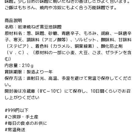
味噌。少し甘めの味噌に焼いたねぎの香ばしさがよく合います。
ご飯はもちろん、焼肉や冷奴にもよく合う万能味噌です。
商品説明
名称：岩津焼ねぎ黒豆地味噌
原材料名：葱、味噌、砂糖、青唐辛子、もろみ、胡麻、一味唐辛
子、寒天、調味料（アミノ酸等）、ソルビット、酸味料、甘味料
（ステビア）、着色料（カラメル、銅葉緑素）、酸化防止剤
（Ｖ．Ｃ）、（原材料の一部に小麦、大豆、ごま、ゼラチンを含
む）
内容量：210ｇ
賞味期限：製造より一年
保存方法：直射日光、高温、多湿を避けて常温で保存してくださ
い。
開封後は冷蔵庫（8℃～10℃）にて保存し、10日間くらいでお召
し上がりください
#999円以下
#ご挨拶・手土産
#毎日の食卓のお供に
#常温発送